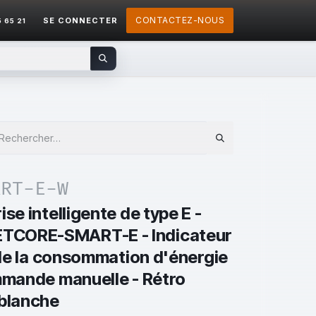
CONTACTEZ-NOUS
SE CONNECTER
5 65 21
ART-E-W
se intelligente de type E -
ETCORE-SMART-E - Indicateur
t de la consommation d'énergie
ommande manuelle - Rétro
 blanche