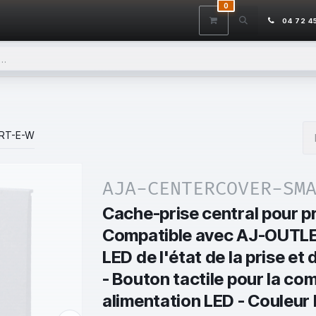
0
ITS
DÉSTOCKAGE
SERVICES
CONTACTEZ-NOUS
AIDE
04 72 4
RT-E-W
AJA-CENTERCOVER-SM
Cache-prise central pour pri
Compatible avec AJ-OUTL
LED de l'état de la prise e
- Bouton tactile pour la c
alimentation LED - Couleur