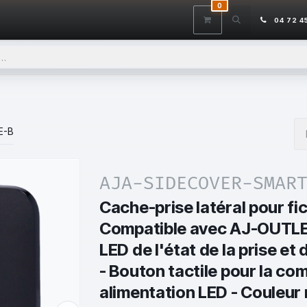
0
ITS
DÉSTOCKAGE
SERVICES
CONTACTEZ-NOUS
AIDE
04 72 4
E-B
AJA-SIDECOVER-SMAR
Cache-prise latéral pour fic
Compatible avec AJ-OUTL
LED de l'état de la prise e
- Bouton tactile pour la c
alimentation LED - Couleur 