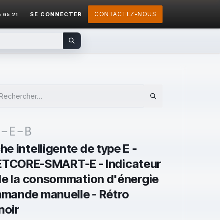
CONTACTEZ-NOUS
SE CONNECTER
5 65 21
T-E-B
he intelligente de type E -
ETCORE-SMART-E - Indicateur
t de la consommation d'énergie
ommande manuelle - Rétro
noir