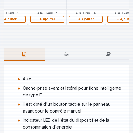
AJA-FRAME-5
AJA-FRAME-2
AJA-FRAME-4
AJA-FRAME-
+ Ajouter
+ Ajouter
+ Ajouter
+ Ajouter
Ajax
Cache-prise avant et latéral pour fiche intelligente
de type F
Il est doté d'un bouton tactile sur le panneau
avant pour le contrôle manuel
Indicateur LED de l'état du dispositif et de la
consommation d'énergie