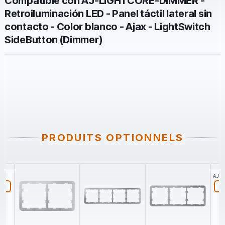
Compatible con AJ-LIGHTCORE-DIMMER -
Retroiluminación LED - Panel táctil lateral sin
contacto - Color blanco - Ajax - LightSwitch
SideButton (Dimmer)
PRODUITS OPTIONNELS
AJA-