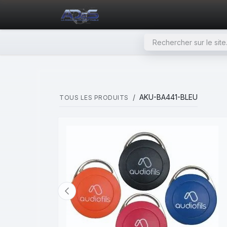
SE RENDRE AU CONTENU
PAGE D'ACCUEIL
NOS PRODU
AKU-BA441-BLEU
TOUS LES PRODUITS