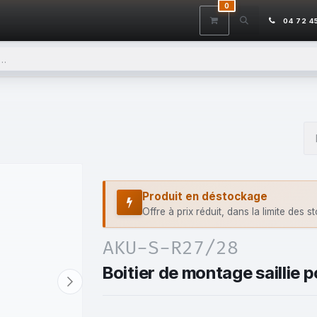
0
ITS
DÉSTOCKAGE
SERVICES
CONTACTEZ-NOUS
AIDE
04 72 4
Produit en déstockage
Offre à prix réduit, dans la limite des s
AKU-S-R27/28
Boitier de montage saillie 