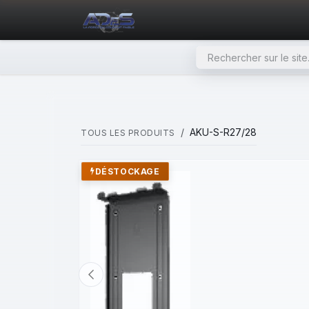
SE RENDRE AU CONTENU
PAGE D'ACCUEIL
NOS PRODU
AKU-S-R27/28
TOUS LES PRODUITS
DÉSTOCKAGE