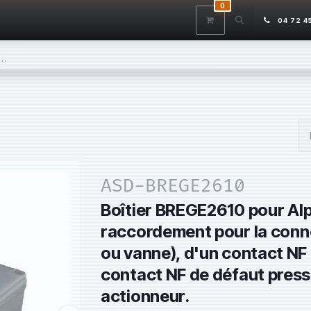
0
ITS
DÉSTOCKAGE
SERVICES
CONTACTEZ-NOUS
AIDE
04 72 4
ASD-BREGE2610
Boîtier BREGE2610 pour Alp
raccordement pour la conne
ou vanne), d'un contact NF
contact NF de défaut press
actionneur.