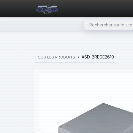
SE RENDRE AU CONTENU
PAGE D'ACCUEIL
NOS PRODU
ASD-BREGE2610
TOUS LES PRODUITS