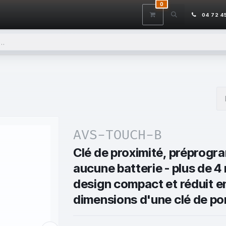
0
ITS
DÉSTOCKAGE
SERVICES
CONTACTEZ-NOUS
AIDE
04 72 4
AVS-TOUCH-B
Clé de proximité, préprogra
aucune batterie - plus de 4 
design compact et réduit e
dimensions d'une clé de po