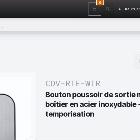
0
ITS
DÉSTOCKAGE
SERVICES
CONTACTEZ-NOUS
AIDE
04 72 4
CDV-RTE-WIR
Bouton poussoir de sortie m
boîtier en acier inoxydable
temporisation