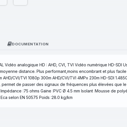
DOCUMENTATION
PAL Vidéo analogique HD : AHD, CVI, TVI Vidéo numérique HD-SDI U
 moyenne distance. Plus performant,moins encombrant et plus facile
0m AHD/CVI/TVI 1080p 300m AHD/CVI/TVI 4MPx 230m HD-SDI 1.485GH
ion, permet de passer des signaux de fréquences plus élevées que l
 Impédance :75 ohms Gaine :PVC Ø 4.5 mm Isolant :Mousse de poly
e Eca selon EN 50575 Poids :28.0 kg/km