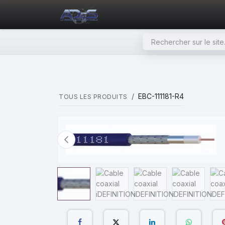
SE RENDRE AU CONTENU
PAGE D'ACCUEIL
NOS PRODU
EBC-111181-R4
TOUS LES PRODUITS