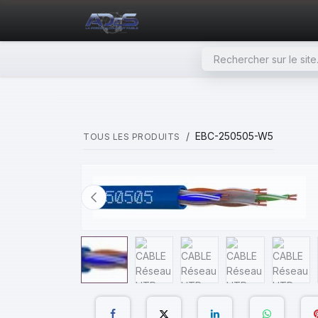
SE RENDRE AU CONTENU
PAGE D'ACCUEIL
NOS PRODU
EBC-250505-W5
TOUS LES PRODUITS