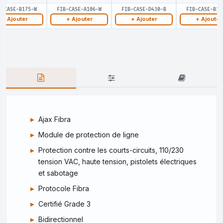
B-CASE-B175-W
FIB-CASE-A106-W
FIB-CASE-D430-B
FIB-CASE-B17
+ Ajouter
+ Ajouter
+ Ajouter
+ Ajouter
Ajax Fibra
Module de protection de ligne
Protection contre les courts-circuits, 110/230
tension VAC, haute tension, pistolets électriques
et sabotage
Protocole Fibra
Certifié Grade 3
Bidirectionnel