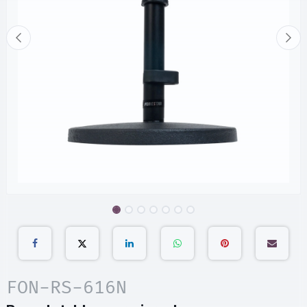
FON-RS-616N