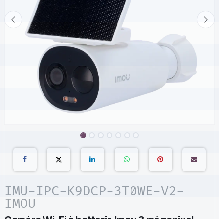
IMU-IPC-K9DCP-3T0WE-V2-
IMOU