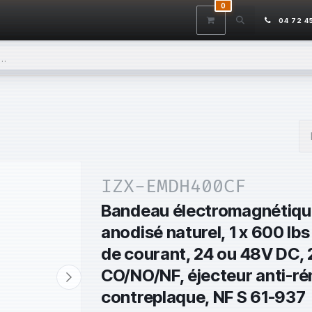
0
ITS
DÉSTOCKAGE
SERVICES
CONTACTEZ-NOUS
AIDE
04 72 4
IZX-EMDH400CF
Bandeau électromagnétiqu
anodisé naturel, 1 x 600 lbs 
de courant, 24 ou 48V DC, 
CO/NO/NF, éjecteur anti-ré
contreplaque, NF S 61-937