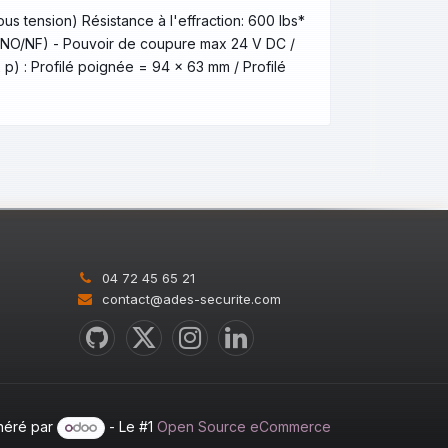
us tension) Résistance à l'effraction: 600 lbs*
O/NO/NF) - Pouvoir de coupure max 24 V DC /
p) : Profilé poignée = 94 x 63 mm / Profilé
04 72 45 65 21
contact@ades-securite.com
néré par
- Le #1
Open Source eCommerce