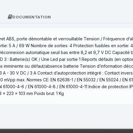
DOCUMENTATION
ret ABS, porte démontable et verrouillable Tension / Fréquence d’
tie: 5 A / 69 W Nombre de sorties: 4 Protection fusibles en sortie: 4
Déconnexion automatique seuil bas entre 8,2 et 9,7 V DC Capacité ba
D 3 : Batterie(s) OK / Une Led par sortie 1 Reports défauts (en optio
as imminente ou défaut/absence batterie Tension d’information déco
3 A - 30 V DC / 3 A Contact d’autoprotection intégré : Contact inve
120 mVpp max. Normes CE: EN 62638-1 / EN 55032 / EN 55024 / EN 6
 61000-4-6 / EN 61000-4-8 / EN 61000-4-11 Indice de protection IP
3 x 223 x 103 mm Poids brut: 1 Kg