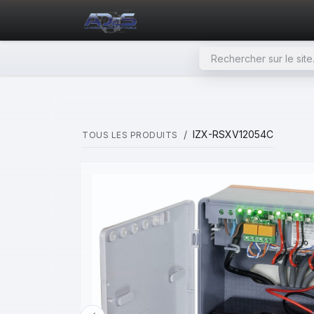
SE RENDRE AU CONTENU
PAGE D'ACCUEIL
NOS PRODU
IZX-RSXV12054C
TOUS LES PRODUITS