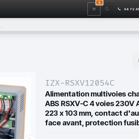
0
ITS
DÉSTOCKAGE
SERVICES
CONTACTEZ-NOUS
AIDE
04 72 4
IZX-RSXV12054C
Alimentation multivoies ch
ABS RSXV-C 4 voies 230V AC
223 x 103 mm, contact d'au
face avant, protection fusib