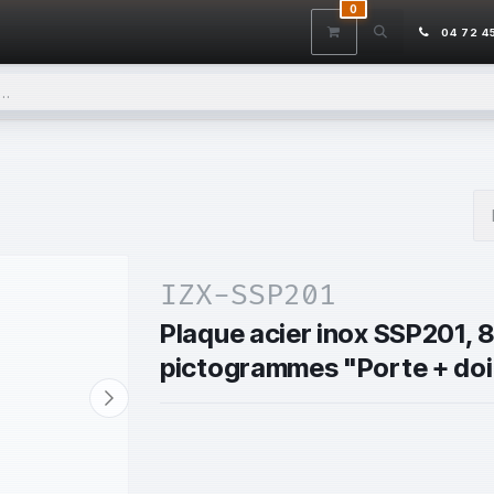
0
ITS
DÉSTOCKAGE
SERVICES
CONTACTEZ-NOUS
AIDE
04 72 4
IZX-SSP201
Plaque acier inox SSP201, 
pictogrammes "Porte + doig