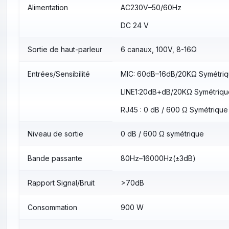
Alimentation
AC230V–50/60Hz
DC 24 V
Sortie de haut-parleur
6 canaux, 100V, 8-16Ω
Entrées/Sensibilité
MIC: 60dB–16dB/20KΩ Symétri
LINE1:20dB+dB/20KΩ Symétriqu
RJ45 : 0 dB / 600 Ω Symétrique
Niveau de sortie
0 dB / 600 Ω symétrique
Bande passante
80Hz–16000Hz(±3dB)
Rapport Signal/Bruit
>70dB
Consommation
900 W