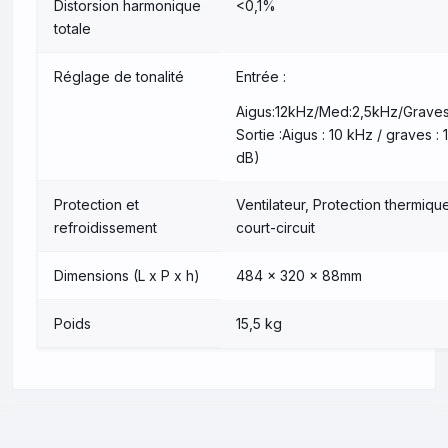
Distorsion harmonique
<0,1%
totale
Réglage de tonalité
Entrée :
Aigus:12kHz/Med:2,5kHz/Grave
Sortie :Aigus : 10 kHz / graves :
dB)
Protection et
Ventilateur, Protection thermiqu
refroidissement
court-circuit
Dimensions (L x P x h)
484 x 320 x 88mm
Poids
15,5 kg