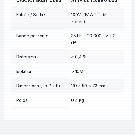
CARACTÉRISTIQUES
ATT-100 (code 01055)
Entrée / Sortie
100V : 1V A.T.T. (5
zones)
Bande passante
35 Hz – 20 000 Hz ± 3
dB
Distorsion
< 0,4 %
Isolation
> 10M
Dimensions (L x P x h)
119 x 50 x 73 mm
Poids
0,4 Kg