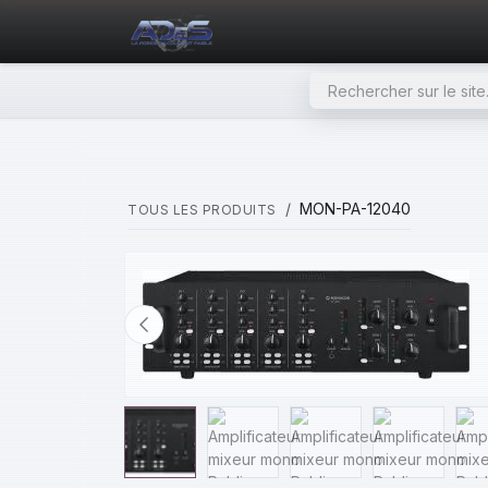
SE RENDRE AU CONTENU
PAGE D'ACCUEIL
NOS PRODU
MON-PA-12040
TOUS LES PRODUITS