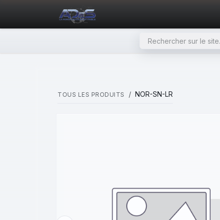
SE RENDRE AU CONTENU
PAGE D'ACCUEIL
NOS PRODU
NOR-SN-LR
TOUS LES PRODUITS