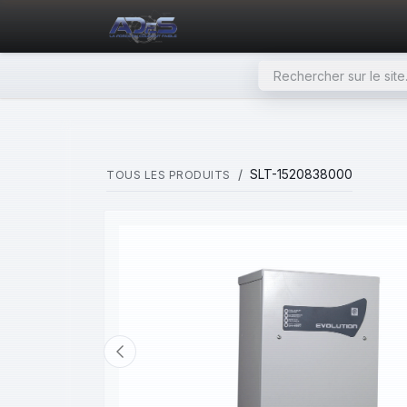
SE RENDRE AU CONTENU
PAGE D'ACCUEIL
NOS PRODU
SLT-1520838000
TOUS LES PRODUITS