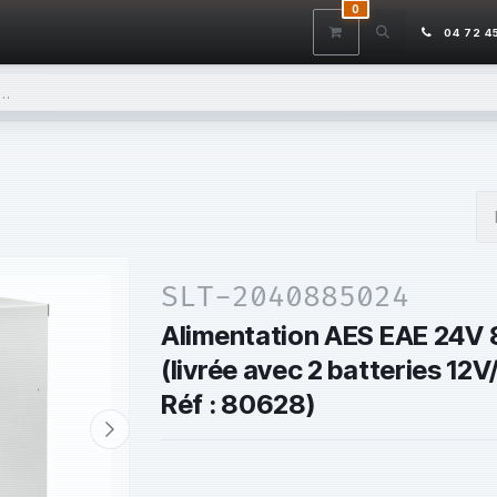
0
ITS
DÉSTOCKAGE
SERVICES
CONTACTEZ-NOUS
AIDE
04 72 4
SLT-2040885024
Alimentation AES EAE 24V 
(livrée avec 2 batteries 12V
Réf : 80628)