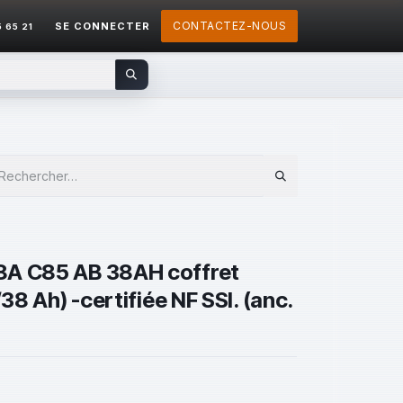
CONTACTEZ-NOUS
SE CONNECTER
5 65 21
8A C85 AB 38AH coffret
/38 Ah) -certifiée NF SSI. (anc.