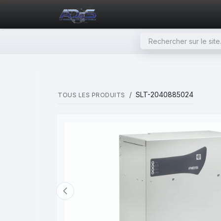
SE RENDRE AU CONTENU
PAGE D'ACCUEIL
NOS PRODU
SLT-2040885024
TOUS LES PRODUITS