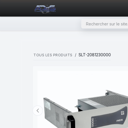
SE RENDRE AU CONTENU
PAGE D'ACCUEIL
NOS PRODU
SLT-2081230000
TOUS LES PRODUITS