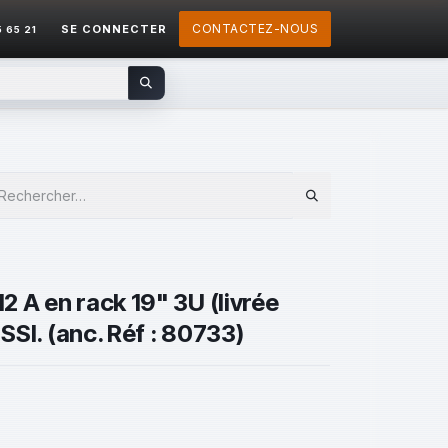
CONTACTEZ-NOUS
SE CONNECTER
5 65 21
 A en rack 19" 3U (livrée
 SSI. (anc. Réf : 80733)