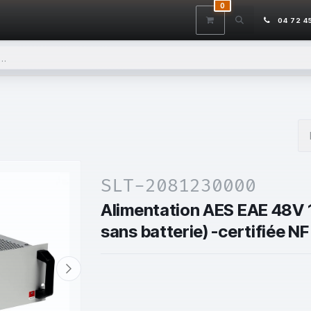
0
ITS
DÉSTOCKAGE
SERVICES
CONTACTEZ-NOUS
AIDE
04 72 4
SLT-2081230000
Alimentation AES EAE 48V 12
sans batterie) -certifiée NF