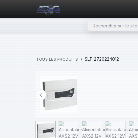
SE RENDRE AU CONTENU
PAGE D'ACCUEIL
NOS PRODU
SLT-2720224012
TOUS LES PRODUITS