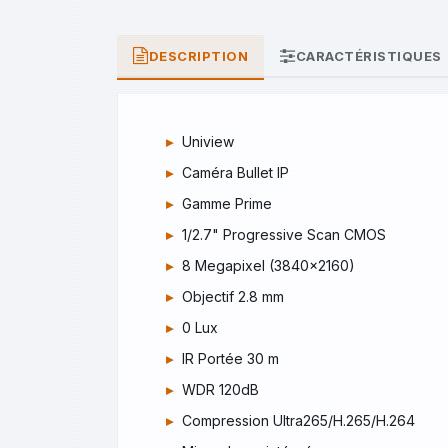
DESCRIPTION
CARACTÉRISTIQUES
Uniview
Caméra Bullet IP
Gamme Prime
1/2.7" Progressive Scan CMOS
8 Megapixel (3840x2160)
Objectif 2.8 mm
0 Lux
IR Portée 30 m
WDR 120dB
Compression Ultra265/H.265/H.264