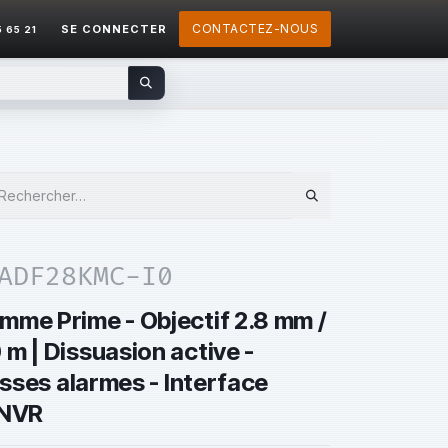
CONTACTEZ-NOUS
SE CONNECTER
5 65 21
ADF28KMC-I0
mme Prime - Objectif 2.8 mm /
m | Dissuasion active -
usses alarmes - Interface
 NVR