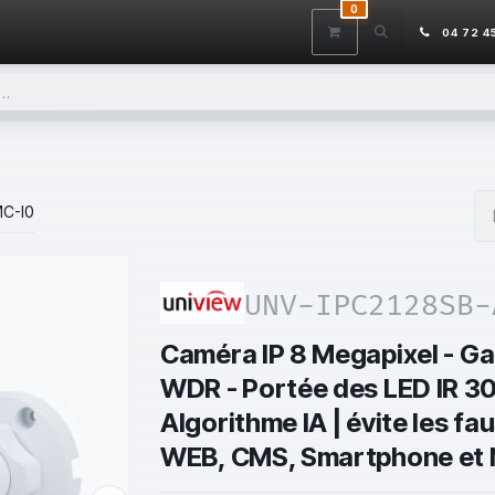
0
ITS
DÉSTOCKAGE
SERVICES
CONTACTEZ-NOUS
AIDE
04 72 4
C-I0
UNV-IPC2128SB-
Caméra IP 8 Megapixel - Ga
WDR - Portée des LED IR 30 
Algorithme IA | évite les fa
WEB, CMS, Smartphone et