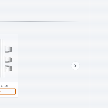
-C-IN
r