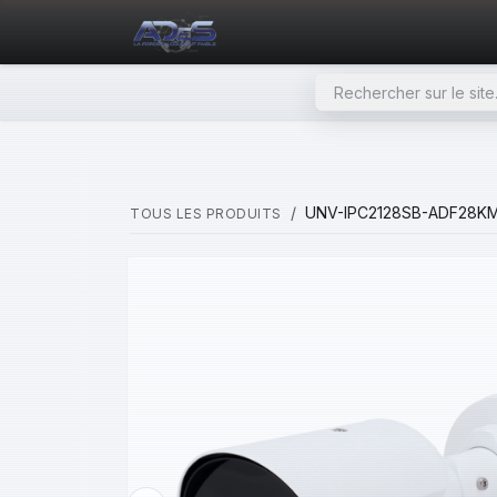
SE RENDRE AU CONTENU
PAGE D'ACCUEIL
NOS PRODU
UNV-IPC2128SB-ADF28KM
TOUS LES PRODUITS