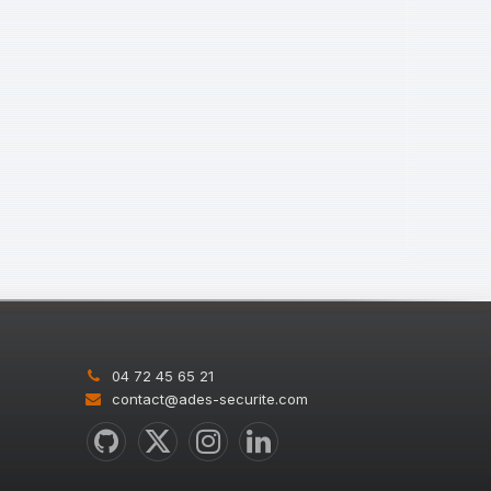
04 72 45 65 21
contact@ades-securite.com