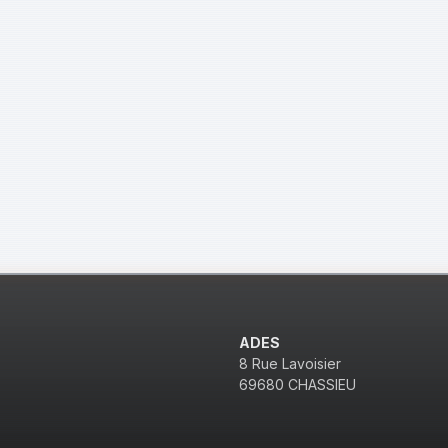
ADES
8 Rue Lavoisier
69680 CHASSIEU