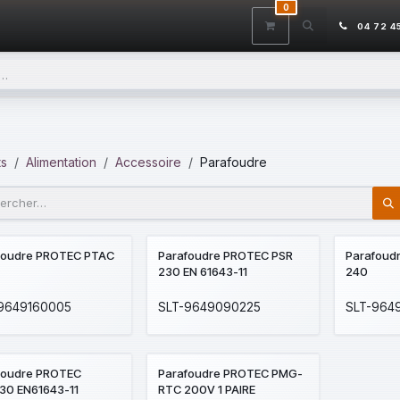
0
ITS
DÉSTOCKAGE
SERVICES
CONTACTEZ-NOUS
AIDE
04 72 4
ts
Alimentation
Accessoire
Parafoudre
foudre PROTEC PTAC
Parafoudre PROTEC PSR
Parafoud
230 EN 61643-11
240
9649160005
SLT-9649090225
SLT-964
foudre PROTEC
Parafoudre PROTEC PMG-
30 EN61643-11
RTC 200V 1 PAIRE