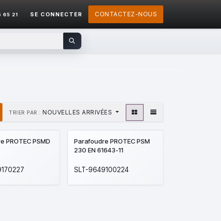
CONTACTEZ-NOUS
SE CONNECTER
5 65 21
NOUVELLES ARRIVÉES
TRIER PAR :
re PROTEC PSMD
Parafoudre PROTEC PSM
230 EN 61643-11
9170227
SLT-9649100224