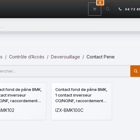
0
ITS
DÉSTOCKAGE
SERVICES
CONTACTEZ-NOUS
AIDE
04 72 4
ts
Contrôle d’Accès
Deverouillage
Contact Pene
act fond de pêne BMK,
Contact fond de pêne BMK,
tact inverseur
1 contact inverseur
O/NF, raccordement
CO/NO/NF, raccordement
 3 fils de 2 mètres
cosses à souder, montage
BMK102
IZX-BMK100C
es longueurs sur
frontal ou latéral, point de
nde), montage frontal
déclenchement réglable
téral, point de
enchement réglable