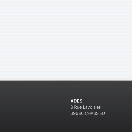
ADES
8 Rue Lavoisier
69680 CHASSIEU