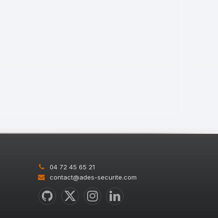
04 72 45 65 21
contact@ades-securite.com