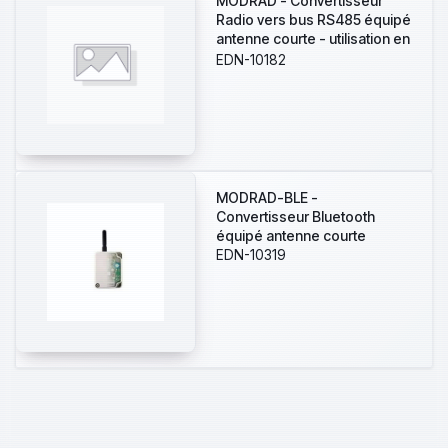
MODRAD - Convertisseur
Radio vers bus RS485 équipé
antenne courte - utilisation en
mode centralisé jusqu'à 1
EDN-10182
pour 4 clindres ou poignées
MODRAD-BLE -
Convertisseur Bluetooth
équipé antenne courte
EDN-10319