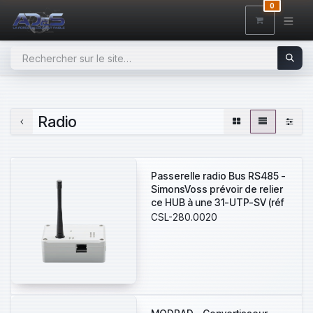
SE RENDRE AU CONTENU
0
Radio
Passerelle radio Bus RS485 -
SimonsVoss prévoir de relier
ce HUB à une 31-UTP-SV (réf
390.7307) - Hub radio
CSL-280.0020
RS485/868Mhz pour 15
cylindres ou béquilles
SmartIntego® - Distance max
30 m en champ libre