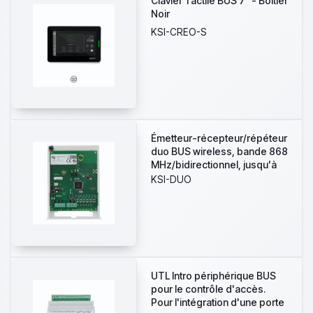
Clavier Tactile BUS 7" - Boitier
Noir
KSI-CREO-S
Émetteur-récepteur/répéteur
duo BUS wireless, bande 868
MHz/bidirectionnel, jusqu'à
64 dispositifs sans fil chacun
KSI-DUO
pour un total de 128 zones
sans fil, complet de
conteneur.
UTL Intro périphérique BUS
pour le contrôle d'accès.
Pour l'intégration d'une porte