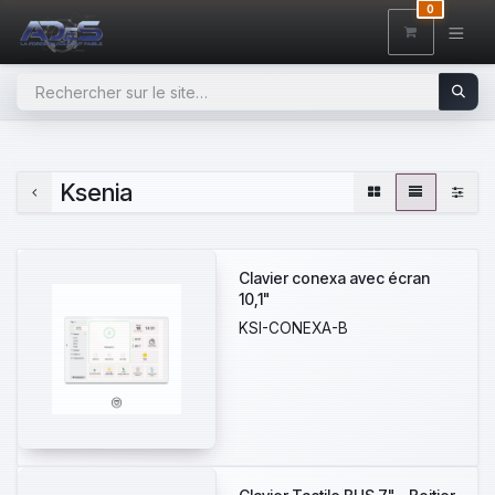
SE RENDRE AU CONTENU
0
Ksenia
Clavier conexa avec écran
10,1"
KSI-CONEXA-B