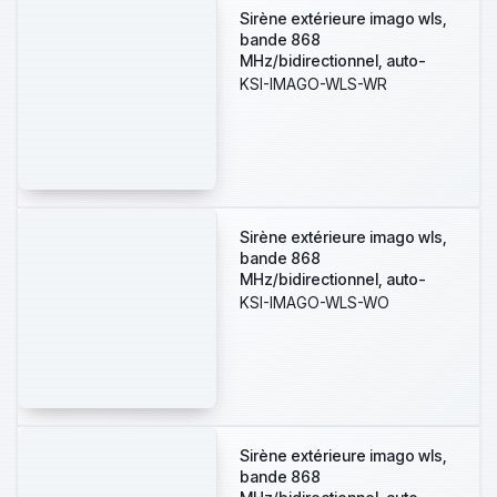
Sirène extérieure imago wls,
bande 868
MHz/bidirectionnel, auto-
alimentée et avec émetteur-
KSI-IMAGO-WLS-WR
récepteur et protection
metallique galvanisée
incassable (batterie exclue).
Couleur: blanc avec un fond
transparent rouge.
Sirène extérieure imago wls,
bande 868
MHz/bidirectionnel, auto-
alimentée et avec émetteur-
KSI-IMAGO-WLS-WO
récepteur et protection
metallique galvanisée
incassable (batterie exclue).
Couleur: blanc avec un fond
transparent orange.
Sirène extérieure imago wls,
bande 868