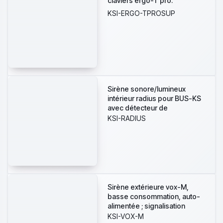
claviers ergo-T pro.
KSI-ERGO-TPROSUP
Sirène sonore/lumineux
intérieur radius pour BUS-KS
avec détecteur de
température et fonction
KSI-RADIUS
d'éclairage de secours à LED
à faible consommation,
personnalisable dans les 4
couleurs Ksenia.
Sirène extérieure vox-M,
basse consommation, auto-
alimentée ; signalisation
lumineuse (LED 2 couleurs),
KSI-VOX-M