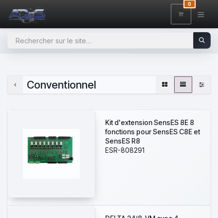
SE RENDRE AU CONTENU
0
Conventionnel
Kit d'extension SensES 8E 8
fonctions pour SensES C8E et
SensES R8
ESR-808291