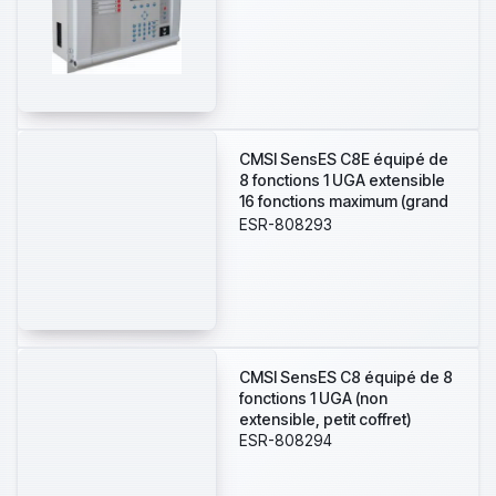
CMSI SensES C8E équipé de
8 fonctions 1 UGA extensible
16 fonctions maximum (grand
coffret)
ESR-808293
CMSI SensES C8 équipé de 8
fonctions 1 UGA (non
extensible, petit coffret)
ESR-808294