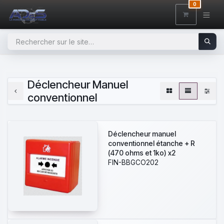
SE RENDRE AU CONTENU
0
Déclencheur Manuel
conventionnel
Déclencheur manuel
conventionnel étanche + R
(470 ohms et 1ko) x2
FIN-BBGCO202