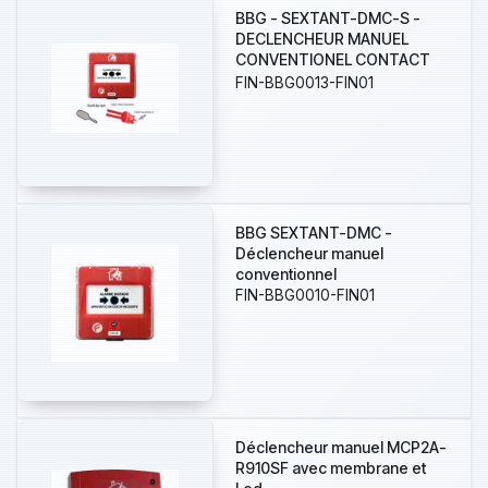
BBG - SEXTANT-DMC-S -
DECLENCHEUR MANUEL
CONVENTIONEL CONTACT
SEC
FIN-BBG0013-FIN01
BBG SEXTANT-DMC -
Déclencheur manuel
conventionnel
FIN-BBG0010-FIN01
Déclencheur manuel MCP2A-
R910SF avec membrane et