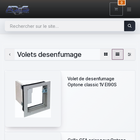
SE RENDRE AU CONTENU
0
Volets desenfumage
Volet de desenfumage
Optone classic 1V EI90S