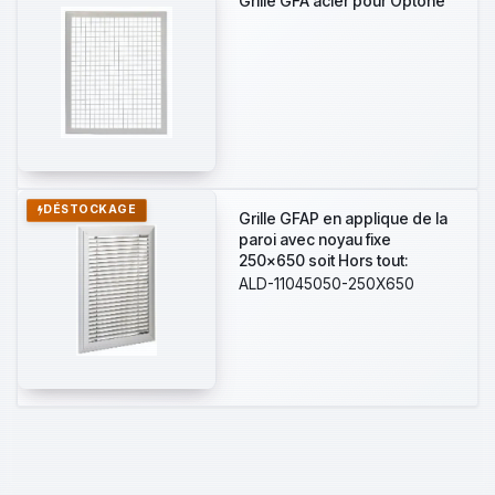
Grille GFA acier pour Optone
DÉSTOCKAGE
Grille GFAP en applique de la
paroi avec noyau fixe
250x650 soit Hors tout:
L385mm X H845 mm
ALD-11045050-250X650