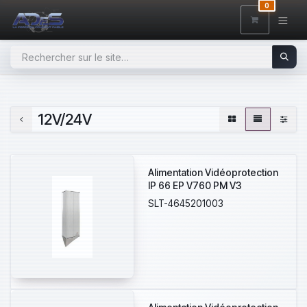
SE RENDRE AU CONTENU
0
12V/24V
Alimentation Vidéoprotection
IP 66 EP V760 PM V3
SLT-4645201003