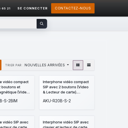
CONTACTEZ-NOUS
SE CONNECTER
5 65 21
NOUVELLES ARRIVÉES
TRIER PAR :
CKAGE
e vidéo compact
Interphone vidéo compact
2 boutons et
SIP avec 2 boutons (Video
agnétique (Video
& Lecteur de carte).
de carte).
Caméra 3MP Grand Angle
B-S-2BIM
AKU-R20B-S-2
MP Grand Angle
120° Anti-vandale. Façade
-vandale. Façade
aluminium - Montage
m - Montage
Saillie. Prévoir boitier de
évoir boitier de
montage pour encastré.
CKAGE
e vidéo SIP avec
Interphone vidéo SIP avec
pour encastré.
 lecteur de carte
clavier et lecteur de carte