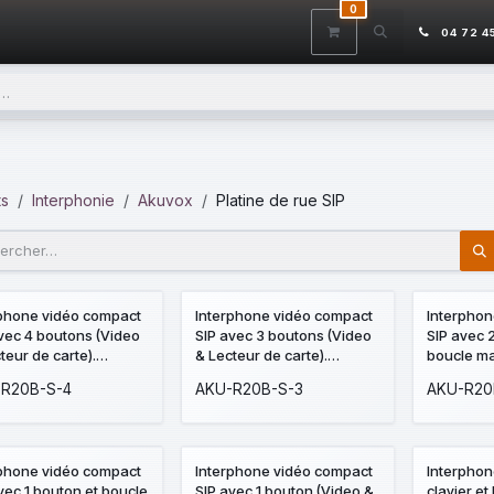
0
ITS
DÉSTOCKAGE
SERVICES
CONTACTEZ-NOUS
AIDE
04 72 4
ts
Interphonie
Akuvox
Platine de rue SIP
DÉSTO
rphone vidéo compact
Interphone vidéo compact
Interphon
vec 4 boutons (Video
SIP avec 3 boutons (Video
SIP avec 
teur de carte).
& Lecteur de carte).
boucle m
ra 3MP Grand Angle
Caméra 3MP Grand Angle
& Lecteur 
R20B-S-4
AKU-R20B-S-3
AKU-R20
Anti-vandale. Façade
120° Anti-vandale. Façade
Caméra 3
inium - Montage
aluminium - Montage
120° Anti
e. Prévoir boitier de
Saillie. Prévoir boitier de
aluminiu
age pour encastré.
montage pour encastré.
Saillie. Pr
DÉSTO
rphone vidéo compact
Interphone vidéo compact
Interphon
montage 
vec 1 bouton et boucle
SIP avec 1 bouton (Video &
clavier et