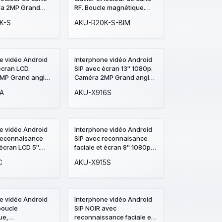
ra 2MP Grand
RF. Boucle magnétique.
° Anti-vandale.
Caméra 2MP Grand angle
K-S
AKU-R20K-S-BIM
illie. Prévoir
120° Anti-vandale. Version
e montage pour
saillie. Prévoir boitier de
montage pour encastré.
e vidéo Android
Interphone vidéo Android
écran LCD.
SIP avec écran 13'' 1080p.
MP Grand angle
Caméra 2MP Grand angle
de aluminium.
115° + 2 auxiliaires 2MP &
A
AKU-X916S
ale. Prévoir
0.3MP. Façade Acier
e montage.
inoxydable. Prévoir boitier
montage.
e vidéo Android
Interphone vidéo Android
 reconnaisance
SIP avec reconnaisance
 écran LCD 5''.
faciale et écran 8'' 1080p
MP Grand angle
IK10. Double caméra 2MP
C
AKU-X915S
llie uniquement
Grand angle 115°. Façade
Acier inoxydable. Prévoir
boitier de montage.
e vidéo Android
Interphone vidéo Android
boucle
SIP NOIR avec
ue,
reconnaissance faciale et