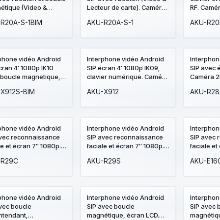
étique (Video &
Lecteur de carte). Caméra
RF. Camé
ur de carte). Caméra
3MP Grand Angle 120°
angle 120
R20A-S-1BIM
AKU-R20A-S-1
AKU-R20
rand Angle 110°.
Anti-vandale. Façade
Version sa
de aluminium -
aluminium - Montage
boitier d
ge Saillie inclus.
Saillie. Prévoir boitier de
encastré.
ir boitier de montage
montage pour encastré.
phone vidéo Android
Interphone vidéo Android
Interphon
encastré. Compatible
cran 4' 1080p IK10
SIP écran 4' 1080p IK09,
SIP avec 
l’option BIM
 boucle magnetique,
clavier numérique. Caméra
Caméra 2
ier numérique. Caméra
2MP Grand angle 115°.
116° Faça
X912S-BIM
AKU-X912
AKU-R28
rand angle 115°.
Façade Acier inoxydable.
Anti-vand
e Acier inoxydable.
Montage saillie
boitier d
ge saillie
phone vidéo Android
Interphone vidéo Android
Interphon
avec reconnaissance
SIP avec reconnaissance
SIP avec
le et écran 7'' 1080p.
faciale et écran 7'' 1080p.
faciale et
ra 3MP Grand angle.
Caméra 3MP Grand angle
Caméra 2
-R29C
AKU-R29S
AKU-E16
de aluminium. +
120° Boitier aluminium.
116° . Sai
a auxiliaire 1MP
Prévoir boitier montage.
e l'usurpation identité
etooth et connexion
phone vidéo Android
Interphone vidéo Android
Interphon
il. Prévoir boitier
vec boucle
SIP avec boucle
SIP avec 
age.
ntendant,
magnétique, écran LCD.
magnétiq