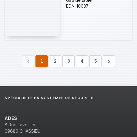
Usb de table
EDN-10037
1
2
3
4
5
SPÉCIALISTE EN SYSTÈMES DE SÉCURITÉ
...
ADES
8 Rue Lavoisier
69680 CHASSIEU