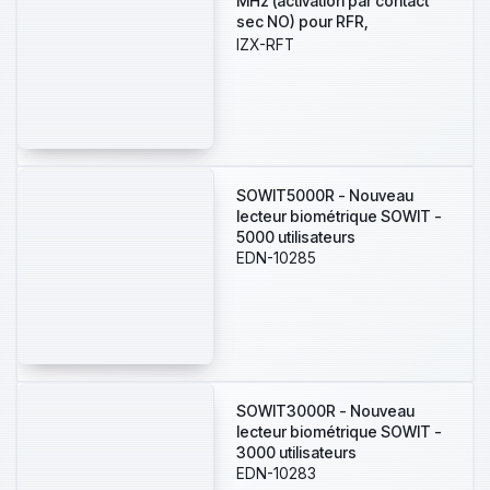
MHz (activation par contact
sec NO) pour RFR,
alimentation par pile ou par
IZX-RFT
alimentation externe
SOWIT5000R - Nouveau
lecteur biométrique SOWIT -
5000 utilisateurs
EDN-10285
SOWIT3000R - Nouveau
lecteur biométrique SOWIT -
3000 utilisateurs
EDN-10283