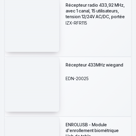
Récepteur radio 433,92 MHz,
avec 1 canal, 15 utilisateurs,
tension 12/24V AC/DC, portée
radio jusqu'à 50 mètres
IZX-RFR115
maximum en champ libre
Récepteur 433MHz wiegand
EDN-20025
ENROLUSB - Module
d'enrollement biométrique