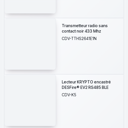
Centaur • S'installe en
extérieur (IP55), idéale pour le
contrôle d'accès des
véhicules
Transmetteur radio sans
contact noir 433 Mhz
CDV-TTHS2641E1N
Lecteur KRYPTO encastré
DESFire® EV2 RS485 BLE
CDV-K5