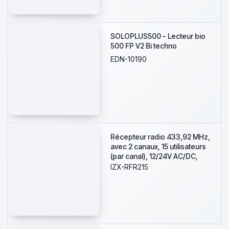
SOLOPLUS500 - Lecteur bio
500 FP V2 Bi techno
EDN-10190
Récepteur radio 433,92 MHz,
avec 2 canaux, 15 utilisateurs
(par canal), 12/24V AC/DC,
portée radio jusqu'à 50
IZX-RFR215
mètres maximum en champ
libre