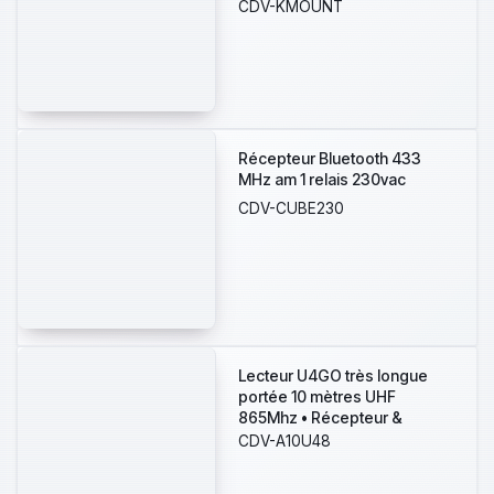
plaque pré-percée
CDV-KMOUNT
Récepteur Bluetooth 433
MHz am 1 relais 230vac
CDV-CUBE230
Lecteur U4GO très longue
portée 10 mètres UHF
865Mhz • Récepteur &
alimentation 12/24V DC inclus
CDV-A10U48
• Utilisation autonome ou
avec les centrales Atrium &