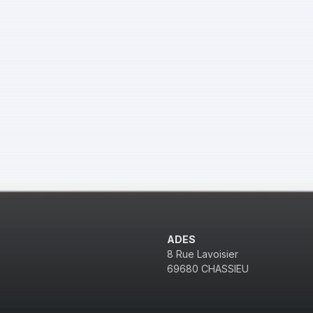
ADES
8 Rue Lavoisier
69680 CHASSIEU