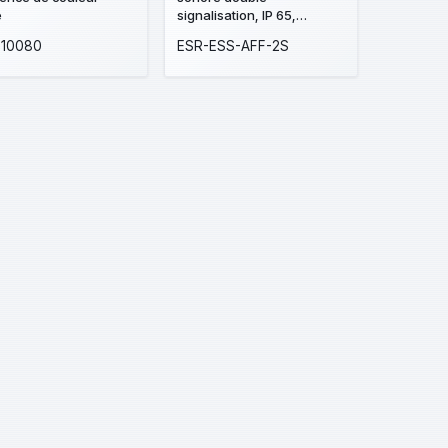
nneur.
e
signalisation, IP 65,
autocollants ENTREE
-10080
ESR-ESS-AFF-2S
INTERDITE et EVACUATION
IMMEDIATE