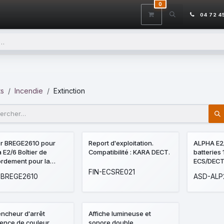
0
ITS
DÉSTOCKAGE
SERVICES
CONTACTEZ-NOUS
AIDE
04 72 4
ts
Incendie
Extinction
er BREGE2610 pour
Report d'exploitation.
ALPHA E2
 E2/6 Boîtier de
Compatibilité : KARA DECT.
batteries
ordement pour la
ECS/DECT 
xion d'un actionneur
intégrant
FIN-ECSRE021
-BREGE2610
ASD-ALP
. ou vanne), d'un
2ZD), 1 DE
act NF de passage gaz
R12P2.
un contact NF de
t pression/pesée.
ncheur d'arrêt
Affiche lumineuse et
i avec prise
ence de couleur
sonore double