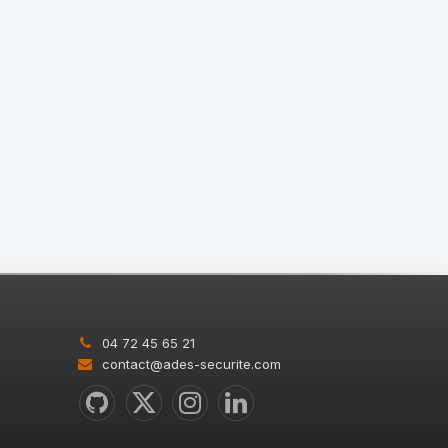
04 72 45 65 21
contact@ades-securite.com