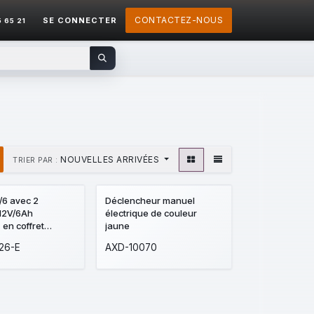
CONTACTEZ-NOUS
SE CONNECTER
5 65 21
NOUVELLES ARRIVÉES
TRIER PAR :
/6 avec 2
Déclencheur manuel
 12V/6Ah
électrique de couleur
en coffret
jaune
 1 B2D (USG +
26-E
AXD-10070
AG (1ZE) et 1