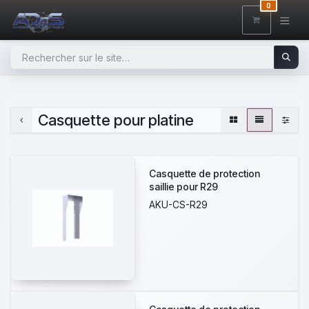
SE RENDRE AU CONTENU
0
Casquette pour platine
Casquette de protection
saillie pour R29
AKU-CS-R29