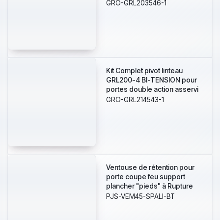
action asservi à la détection
GRO-GRL203546-1
incendie. Alimentation par le
CMSI en 24V/48V. Conforme à
la NFS61937-2. Vitesse de
fermeture et à-coup final
réglable.
Kit Complet pivot linteau
GRL200-4 BI-TENSION pour
portes double action asservi
à la détection incendie.
GRO-GRL214543-1
Alimentation par le CMSI en
24V/48V . Conforme à la
NFS61937-2. Vitesse de
fermeture et à-coup final
réglable. PLAQUE 108 mm +
BRAS DU HAUT + PLATINE
BASSE AVEC CRAPAUDINE
Ventouse de rétention pour
MONTAGE FRONTAL
porte coupe feu support
plancher "pieds" à Rupture
20Kg 24V et 50Kg 48V
PJS-VEM45-SPALI-BT