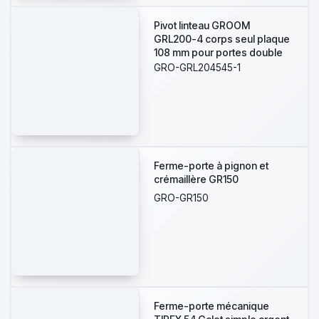
BRAS DU HAUT + PLATINE
BASSE AVEC CRAPAUDINE
Pivot linteau GROOM
MONTAGE FRONTAL
GRL200-4 corps seul plaque
108 mm pour portes double
action asservi à la détection
GRO-GRL204545-1
incendie. Alimentation par le
CMSI en 24V/48V. Conforme à
la NFS61937-2. Vitesse de
fermeture et à-coup final
réglable.
Ferme-porte à pignon et
crémaillère GR150
GRO-GR150
Ferme-porte mécanique