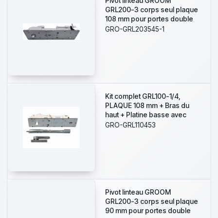
Pivot linteau GROOM
GRL200-3 corps seul plaque
108 mm pour portes double
action asservi à la détection
GRO-GRL203545-1
incendie. Alimentation par le
CMSI en 24V/48V. Conforme à
la NFS61937-2. Vitesse de
fermeture et à-coup final
réglable.
Kit complet GRL100-1/4,
PLAQUE 108 mm + Bras du
haut + Platine basse avec
crapaudine montage frontale
GRO-GRL110453
Pivot linteau GROOM
GRL200-3 corps seul plaque
90 mm pour portes double