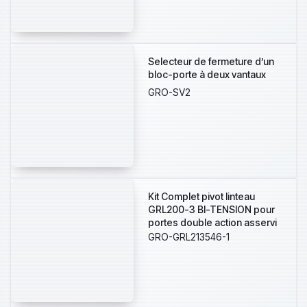
Selecteur de fermeture d’un
bloc-porte à deux vantaux
GRO-SV2
Kit Complet pivot linteau
GRL200-3 BI-TENSION pour
portes double action asservi
à la détection incendie.
GRO-GRL213546-1
Alimentation par le CMSI en
24V/48V . Conforme à la
NFS61937-2. Vitesse de
fermeture et à-coup final
réglable. PLAQUE 90 mm +