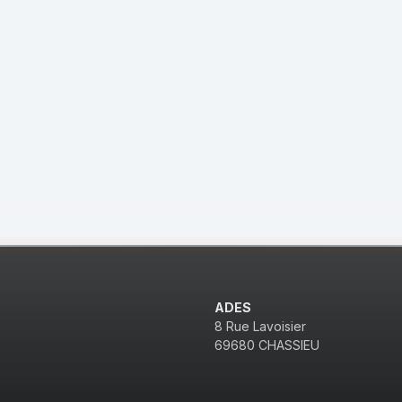
ADES
8 Rue Lavoisier
69680 CHASSIEU