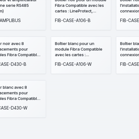
gne serie RS485
Fibra Compatible avec les
l'installat
m)
cartes : LineProtect,
connexion
LineSplit et MultiRelay,
LineSupply Certifica
-AMPLIBUS
FIB-CASE-A106-B
FIB-CAS
Niveau à bulle préinstallé
grade 3 Bo
auto-protection fournie
emplace
Emplacem
batterie 
er noir avec 8
Boîtier blanc pour un
Boîtier bl
bulle préi
acements pour
module Fibra Compatible
l'installat
protectio
les Fibra Compatible
avec les cartes :
connexion
les dispositifs Fibra:
LineProtect, LineSplit et
LineSupply Certifica
CASE-D430-B
FIB-CASE-A106-W
FIB-CAS
rotect, LineSplit,
MultiRelay, Niveau à bulle
grade 3 Bo
Relay et LineSupply
préinstallé auto-protection
emplace
e pour 2 batteries
fournie
Emplacem
'à 18 Ah Niveau à
batterie 
er blanc avec 8
 préinstallé Auto-
bulle préi
acements pour
ction fournie
protectio
les Fibra Compatible
les dispositifs Fibra:
CASE-D430-W
rotect, LineSplit,
Relay et LineSupply
e pour 2 batteries
'à 18 Ah Niveau à
 préinstallé Auto-
ction fournie