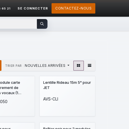
CONTACTEZ-NOUS
SE CONNECTER
5 65 21
NOUVELLES ARRIVÉES
TRIER PAR :
odule carte
Lentille Rideau 15m 5° pour
trement de
JET
 vocaux (1
rincipal de 12s
AVS-CLI
6050
sages
es de 4s chacun)
sur centrales
2I, PX80I et sur
ms
ir pour
Boîtier noir pour 2 modules