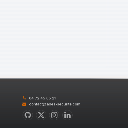
04 72 45 65 21
contact@ades-securite.com