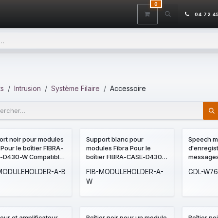
0
ITS
DÉSTOCKAGE
SERVICES
CONTACTEZ-NOUS
AIDE
04 72 4
ts
Intrusion
Système Filaire
Accessoire
rt noir pour modules
Support blanc pour
Speech m
 Pour le boîtier FIBRA-
modules Fibra Pour le
d'enregis
-D430-W Compatible
boîtier FIBRA-CASE-D430-
messages
les dispositifs Fibra:
W Compatible avec les
message p
-MODULEHOLDER-A-B
FIB-MODULEHOLDER-A-
GDL-W7
rotect, LineSplit et
dispositifs Fibra:
et 8 mes
W
Relay
LineProtect, LineSplit et
secondair
MultiRelay
à inserer 
RX16I, QX3
DualCom
teur et amplificateur
Boîtier noir pour un module
Boîtier no