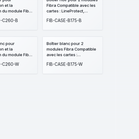
ion et la
Fibra Compatible avec les
 du module Fibra
cartes : LineProtect,
t de
LineSplit et MultiRelay,
E-C260-B
FIB-CASE-B175-B
îtier avec 1
Niveau à bulle préinstallé
ment
auto-protection fournie
ent pour une
de 7 Ah Niveau à
anc pour
Boîtier blanc pour 2
nstallé Auto-
ion et la
modules Fibra Compatible
n fournie
 du module Fibra
avec les cartes :
t de
LineProtect, LineSplit et
E-C260-W
FIB-CASE-B175-W
îtier avec 1
MultiRelay, Niveau à bulle
ment
préinstallé auto-protection
ent pour une
fournie
de 7 Ah Niveau à
nstallé Auto-
n fournie