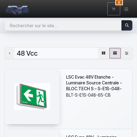
SE RENDRE AU CONTENU
0
48 Vcc
LSC Evac 48V Etanche -
Luminaire Source Centrale -
BLOC.TECH S – S-E1S-048-
65-CB - 180 lm - IP44 - IK08 -
BLT-S-E1S-048-65-CB
Source Centrale