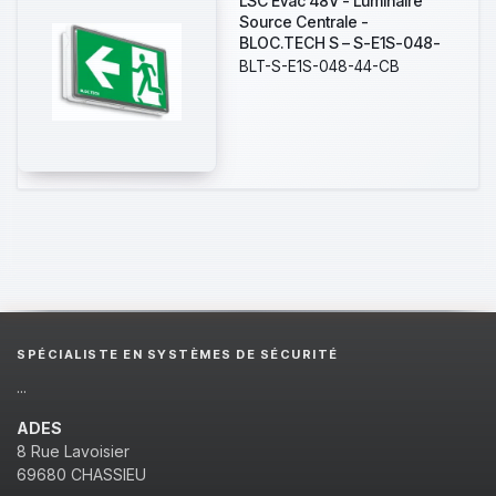
LSC Evac 48V - Luminaire
Source Centrale -
BLOC.TECH S – S-E1S-048-
44-CB - 180 lm - IP44 - IK08 -
BLT-S-E1S-048-44-CB
Source Centrale
SPÉCIALISTE EN SYSTÈMES DE SÉCURITÉ
...
ADES
8 Rue Lavoisier
69680 CHASSIEU