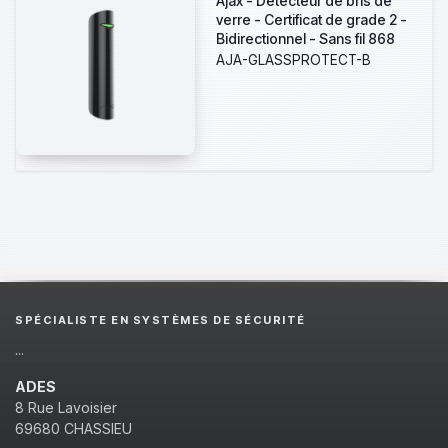
Ajax - Détecteur de bris de
verre - Certificat de grade 2 -
Bidirectionnel - Sans fil 868
MHz Jeweller - Antenne
AJA-GLASSPROTECT-B
interne espace libre 1000 m -
Angle de détection 180º -
Indicateur de détection de
bris de vitre - Accepte entrée
de capteur filaire -
SPÉCIALISTE EN SYSTÈMES DE SÉCURITÉ
...
ADES
8 Rue Lavoisier
69680 CHASSIEU