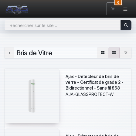
SE RENDRE AU CONTENU
0
Bris de Vitre
Ajax - Détecteur de bris de
verre - Certificat de grade 2 -
Bidirectionnel - Sans fil 868
MHz Jeweller - Antenne
AJA-GLASSPROTECT-W
interne espace libre 1000 m -
Angle de détection 180º -
Indicateur de détection de
bris de vitre - Accepte entrée
de capteur filaire -