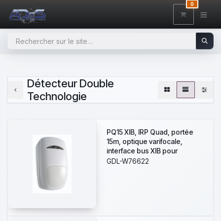
SE RENDRE AU CONTENU
0
Détecteur Double
Technologie
PQ15 XIB, IRP Quad, portée
15m, optique varifocale,
interface bus XIB pour
centrales Guardall PX-QX-RX
GDL-W76622
(v4.3x et postérieures)
intégrée