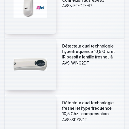
Connexion Bus RS485
AVS-JET-DT-HP
Détecteur dual technologie
hyperfréquence 10,5 Ghz et
IR passif à lentille fresnel, à
protection rideau - placé
AVS-WING2DT
dans un boitier blanc
compact pour détecter le
passage aux portes,
fenetres, passages.... Portèe
4 mètres, fonction
antimasque
Détecteur dual technologie
fresnel et hyperfréquence
10,5 Ghz- compensation
température - portée 8 m -
AVS-SPY8DT
81° - 18 zones sur 4 plans -