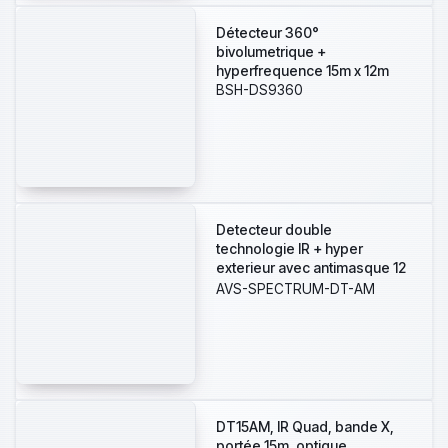
Détecteur 360°
bivolumetrique +
hyperfrequence 15m x 12m
BSH-DS9360
Detecteur double
technologie IR + hyper
exterieur avec antimasque 12
metres 100°
AVS-SPECTRUM-DT-AM
DT15AM, IR Quad, bande X,
portée 15m, optique