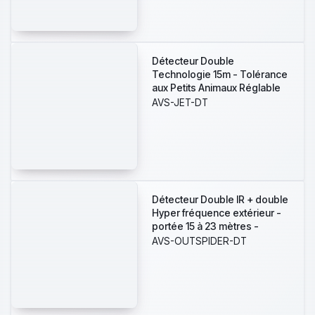
50131 Grade 3
Détecteur Double
Technologie 15m - Tolérance
aux Petits Animaux Réglable
0/12/24Kg - Résistances
AVS-JET-DT
Intégrées 1-2,2-4,7-10KOhms
- Certifiée EN 50131 Grade 2
Détecteur Double IR + double
Hyper fréquence extérieur -
portée 15 à 23 mètres -
ouverture 90°- réglage
AVS-OUTSPIDER-DT
avançé par connexion USB
native et BUS 485 pour
installation facilitée sur sites
de grandes tailles ou
industriels.