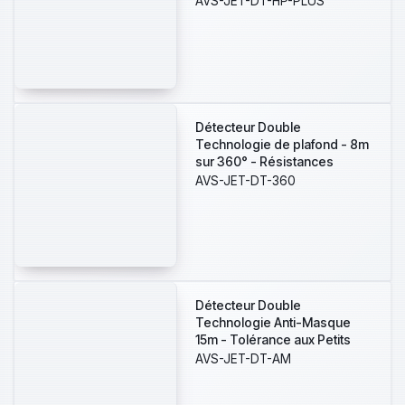
AVS-JET-DT-HP-PLUS
Détecteur Double
Technologie de plafond - 8m
sur 360° - Résistances
Intégrées 1-2,2-4,7-10KOhms
AVS-JET-DT-360
- Hauteur de pose 2,5 à 4m
Détecteur Double
Technologie Anti-Masque
15m - Tolérance aux Petits
Animaux Réglable 0/12/24Kg -
AVS-JET-DT-AM
Résistances Intégrées 1-2,2-
4,7-10KOhms - Certifiée EN