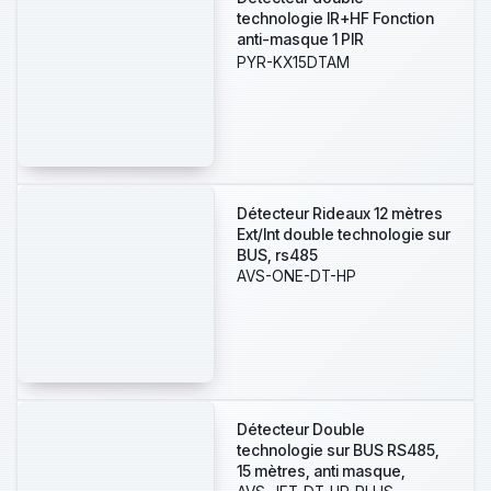
technologie IR+HF Fonction
anti-masque 1 PIR
Infrarouges, 1
PYR-KX15DTAM
hyperfrequence Grade 3
détection 15/18/30 m
Détecteur Rideaux 12 mètres
Ext/Int double technologie sur
BUS, rs485
AVS-ONE-DT-HP
Détecteur Double
technologie sur BUS RS485,
15 mètres, anti masque,