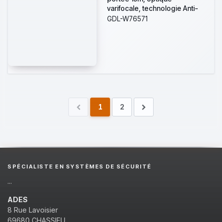
varifocale, technologie Anti-
Stealth, anti-masque actif par
GDL-W76571
LED IR - (Perfomance Line) NF
A2P type 3 (AM)
1
2
SPÉCIALISTE EN SYSTÈMES DE SÉCURITÉ
...
ADES
8 Rue Lavoisier
69680 CHASSIEU