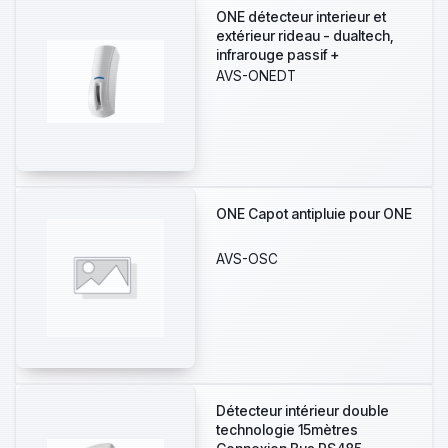
ONE détecteur interieur et
extérieur rideau - dualtech,
infrarouge passif +
hyperfréquence 24 GHz 12
AVS-ONEDT
mètres
ONE Capot antipluie pour ONE
AVS-OSC
Détecteur intérieur double
technologie 15mètres