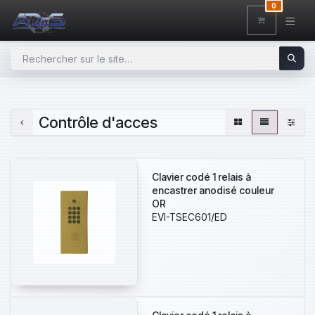
SE RENDRE AU CONTENU
0
Contrôle d'acces
Clavier codé 1 relais à
encastrer anodisé couleur
OR
EVI-TSEC601/ED