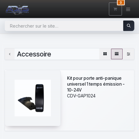
SE RENDRE AU CONTENU
0
Accessoire
Kit pour porte anti-panique
universel 1 temps émission -
10-24V
CDV-GAP1024