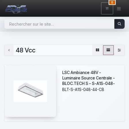
SE RENDRE AU CONTENU
0
48 Vcc
LSC Ambiance 48V -
Luminaire Source Centrale -
BLOC.TECH S – S-A1S-048-
44-CB - 380 lm - IP44 - IK08
BLT-S-A1S-048-44-CB
- Source Centrale