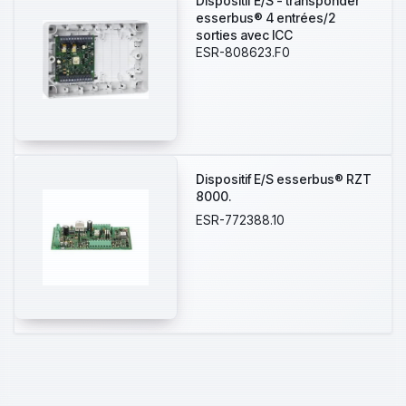
Dispositif E/S - transponder
esserbus® 4 entrées/2
sorties avec ICC
ESR-808623.F0
Dispositif E/S esserbus® RZT
8000.
ESR-772388.10