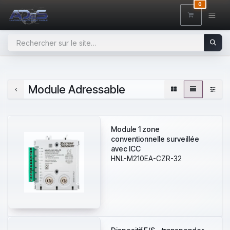
SE RENDRE AU CONTENU
0
Module Adressable
Module 1 zone
conventionnelle surveillée
avec ICC
HNL-M210EA-CZR-32