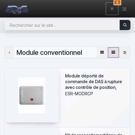
SE RENDRE AU CONTENU
0
Module conventionnel
Module déporté de
commande de DAS à rupture
avec contrôle de position,
livré en boîtier
ESR-MODRCP