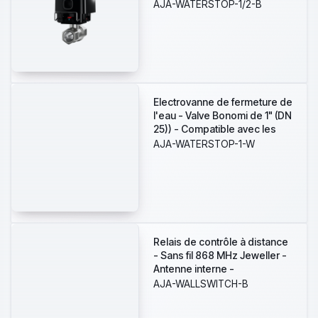
les canalisations d'eau
AJA-WATERSTOP-1/2-B
chaude et froide - Fermeture
de la vanne en moins de 5
secondes - Prise en charge
des scénarios
d'automatisation -
Alimentation 4 batteries
CR123A ou à 7,5~14 VDC
Electrovanne de fermeture de
l'eau - Valve Bonomi de 1" (DN
25)) - Compatible avec les
canalisations d'eau chaude et
AJA-WATERSTOP-1-W
froide - Fermeture de la
vanne en moins de 5
secondes - Prise en charge
des scénarios
d'automatisation -
Alimentation 4 batteries
CR123A ou à 7,5~14 VDC
Relais de contrôle à distance
- Sans fil 868 MHz Jeweller -
Antenne interne -
110~240VAC 50 Hz / Jusqu'à
AJA-WALLSWITCH-B
3kW (13A) - Compteur de
consommation - Installation