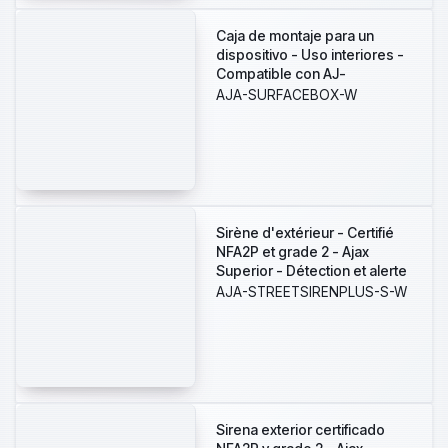
Caja de montaje para un
dispositivo - Uso interiores -
Compatible con AJ-
SOLOBUTTON o AJ-
AJA-SURFACEBOX-W
SOLOCOVER - Factor de
forma europeo 55 - Colo
blanco
Sirène d'extérieur - Certifié
NFA2P et grade 2 - Ajax
Superior - Détection et alerte
d'inhibition - Alimentation 8
AJA-STREETSIRENPLUS-S-W
piles CR123A 3.0 V - Sans fil
868 MHz Jeweller -
Puissance sonore maximale
107 dB
Sirena exterior certificado