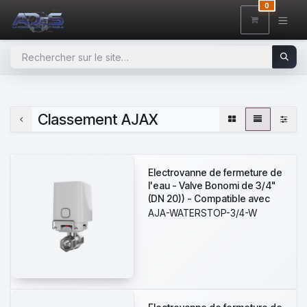
SE RENDRE AU CONTENU
0
Classement AJAX
Electrovanne de fermeture de
l'eau - Valve Bonomi de 3/4"
(DN 20)) - Compatible avec
les canalisations d'eau
AJA-WATERSTOP-3/4-W
chaude et froide - Fermeture
de la vanne en moins de 5
secondes - Prise en charge
des scénarios
d'automatisation -
Alimentation 4 batteries
CR123A ou à 7,5~14 VDC