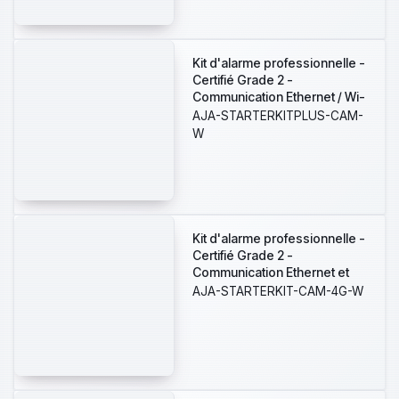
pas les couvercles 10XAJ-
BRANDPLATES-B
Kit d'alarme professionnelle -
Certifié Grade 2 -
Communication Ethernet / Wi-
Fi / double SIM 4G - Sans fil
AJA-STARTERKITPLUS-CAM-
868 MHz Jeweller et Wings -
W
Ajax HUB 2 Plus, 1 PIRCAM - 1
Contact magnétique et 1
télécommande
Kit d'alarme professionnelle -
Certifié Grade 2 -
Communication Ethernet et
double SIM 4G (LTE) - Sans fil
AJA-STARTERKIT-CAM-4G-W
868 MHz Jeweller et Wings -
Ajax HUB 2, 1PIRCAM - 1
Contact magnétique et 1
télécommande