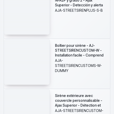
NFA2P y grado 2 - Ajax
Superior - Detección y alerta
de inhibición - Alimentación 8
AJA-STREETSIRENPLUS-S-B
pilas CR123A 3.0 V Huiderui -
Inalámbrico 868 MHz
Jeweller - Presión sonora
máxima 107 dB
Boîtier pour sirène - AJ-
STREETSIRENCUSTOM-W -
Installation facile - Comprend
le SmartBracket - Plastique
AJA-
ABS - Couleur blanche
STREETSIRENCUSTOMS-W-
DUMMY
Sirène extérieure avec
couvercle personnalisable -
Ajax Superior - Détection et
alerte d'inhibition -
AJA-STREETSIRENCUSTOM-