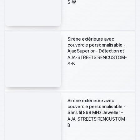
Alimentation 4 batteries
S-W
CR123A 3.0 V Panasonic -
Sans fil 868 MHz Jeweller -
Puissance sonore maximale
113 dB
Sirène extérieure avec
couvercle personnalisable -
Ajax Superior - Détection et
alerte d'inhibition -
AJA-STREETSIRENCUSTOM-
Alimentation 4 batteries
S-B
CR123A 3.0 V Panasonic -
Sans fil 868 MHz Jeweller -
Puissance sonore maximale
113 dB
Sirène extérieure avec
couvercle personnalisable -
Sans fil 868 MHz Jeweller -
Puissance sonore maximale
AJA-STREETSIRENCUSTOM-
113 dB - Signalisation LED -
B
Alimentation 12 VDC / 4 piles
CR123A 3.0 V - Ne contient