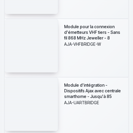
en caisson standard
Module pour la connexion
d'émetteurs VHF tiers - Sans
fil 868 MHz Jeweller - 8
sorties potentielles - Sorties
AJA-VHFBRIDGE-W
à potentiel faible/élevé -
Transmet en impulsion ou en
bistable - Prise en charge de
l'émetteur VHF avec des
entrées de relais
Module d'intégration -
Dispositifs Ajax avec centrale
smarthome - Jusqu'à 85
dispositifs Ajax - Portée
AJA-UARTBRIDGE
jusqu'à 2 km -
Communication série
(interface UART) -
Alimentation DC 5V