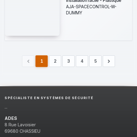
Installation facile - Plastique
ABS - Couleur blanche
AJA-SPACECONTROL-W-
DUMMY
1
2
3
4
5
SPÉCIALISTE EN SYSTÈMES DE SÉCURITÉ
...
ADES
8 Rue Lavoisier
69680 CHASSIEU