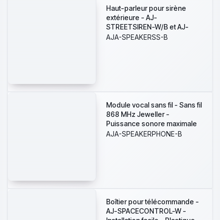
Haut-parleur pour sirène
extérieure - AJ-
STREETSIREN-W/B et AJ-
STREETSIRENCUSTOM-W/B
AJA-SPEAKERSS-B
- Couleur noir
Module vocal sans fil - Sans fil
868 MHz Jeweller -
Puissance sonore maximale
103 dB - Alimentation 4 piles
AJA-SPEAKERPHONE-B
CR123A 3.0 V - Optimisation
de la voix grâce à l'IA -
Support avec vis de fixation
Boîtier pour télécommande -
AJ-SPACECONTROL-W -