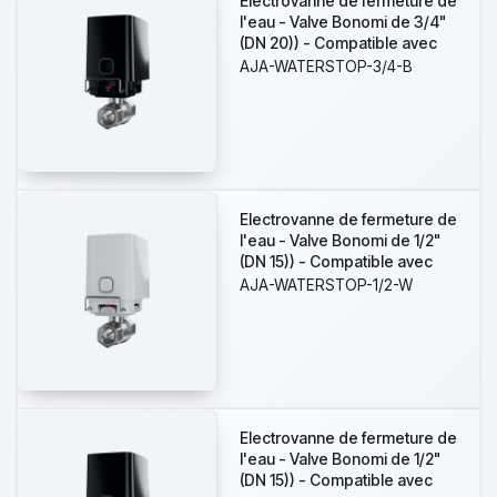
Electrovanne de fermeture de
l'eau - Valve Bonomi de 3/4"
(DN 20)) - Compatible avec
les canalisations d'eau
AJA-WATERSTOP-3/4-B
chaude et froide - Fermeture
de la vanne en moins de 5
secondes - Prise en charge
des scénarios
d'automatisation -
Alimentation 4 batteries
CR123A ou à 7,5~14 VDC
Electrovanne de fermeture de
l'eau - Valve Bonomi de 1/2"
(DN 15)) - Compatible avec
les canalisations d'eau
AJA-WATERSTOP-1/2-W
chaude et froide - Fermeture
de la vanne en moins de 5
secondes - Prise en charge
des scénarios
d'automatisation -
Alimentation 4 batteries
CR123A ou à 7,5~14 VDC
Electrovanne de fermeture de
l'eau - Valve Bonomi de 1/2"
(DN 15)) - Compatible avec