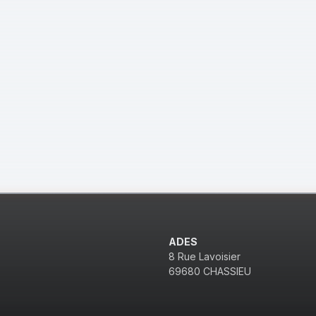
ADES
8 Rue Lavoisier
69680 CHASSIEU