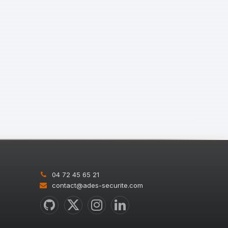
04 72 45 65 21
contact@ades-securite.com