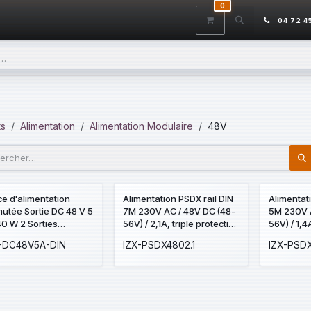
0
ITS
DÉSTOCKAGE
SERVICES
CONTACTEZ-NOUS
AIDE
04 72 4
ts
Alimentation
Alimentation Modulaire
48V
e d'alimentation
Alimentation PSDX rail DIN
Alimentat
utée Sortie DC 48 V 5
7M 230V AC / 48V DC (48-
5M 230V 
40 W 2 Sorties
56V) / 2,1A, triple protection
56V) / 1,4A
on d'entrée 90 V ~
en sortie (court-circuit /
protection
-DC48V5A-DIN
IZX-PSDX4802.1
IZX-PSDX
 Montage sur rail DIN
surcharge / surtension)
circuit / 
surtensio